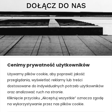
DOŁĄCZ DO NAS
Cenimy prywatność użytkowników
Używamy plików cookie, aby poprawić jakość
przeglądania, wyświetlać reklamy lub treści
dostosowane do indywidualnych potrzeb użytkowników
oraz analizować ruch na stronie.
Kliknięcie przycisku „Akceptuj wszystkie” oznacza zgodę
na wykorzystywanie przez nas plików cookie.
UL.SŁOMIŃSKIEGO 5 LOK. 172, 00-195 WARSZAWA
BIURO@ARCHMO.PL