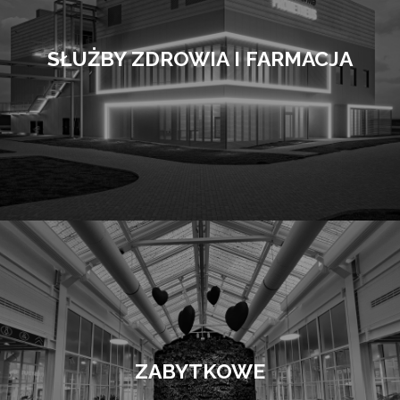
SŁUŻBY ZDROWIA I FARMACJA
ZABYTKOWE