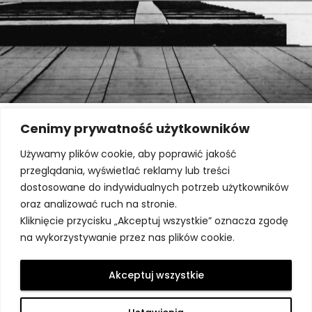
Cenimy prywatność użytkowników
Używamy plików cookie, aby poprawić jakość
przeglądania, wyświetlać reklamy lub treści
dostosowane do indywidualnych potrzeb użytkowników
oraz analizować ruch na stronie.
Kliknięcie przycisku „Akceptuj wszystkie” oznacza zgodę
na wykorzystywanie przez nas plików cookie.
UL.SŁOMIŃSKIEGO 5 LOK. 172, 00-195 WARSZAWA
BIURO@ARCHMO.PL
MARCIN.M@ARCHMO.PL
Akceptuj wszystkie
+48 22 635 04 08